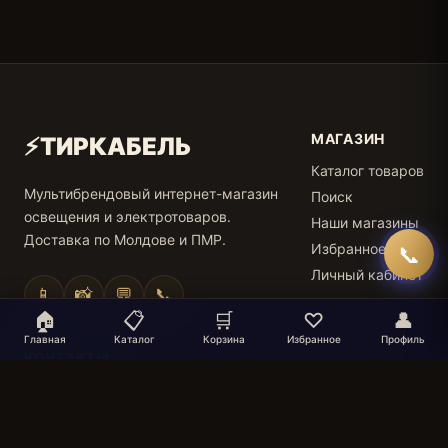
МАГАЗИН
⚡
ТИРКАБЕЛЬ
Каталог товаров
Мультибрендовый интернет-магазин
Поиск
освещения и электротоваров.
Наши магазины
Доставка по Молдове и ПМР.
Избранное
📞
Личный кабинет
📱
📸
💬
📞
🏠
📋
🛒
♡
👤
Главная
Каталог
Корзина
Избранное
Профиль
КОНТАКТЫ
📞
+373 777 700 62
📧
info@gr-en.ru
📍 Тирасполь, ул. Шевченко 92 (Мегатранс)