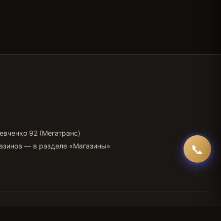
Шевченко 92 (Мегатранс)
📞
газинов —
в разделе «Магазины»
💳
🏦
💵