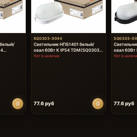
SQ0303-0044
SQ0303-0
белый/
Светильник НПБ1401 белый/
Светильни
54
овал 60Вт К IP54 TDM(SQ0303-
овал 60Вт
0044)
0045)
Нет в наличии
Нет в налич
77.6 руб
77.6 руб
🛒
🛒