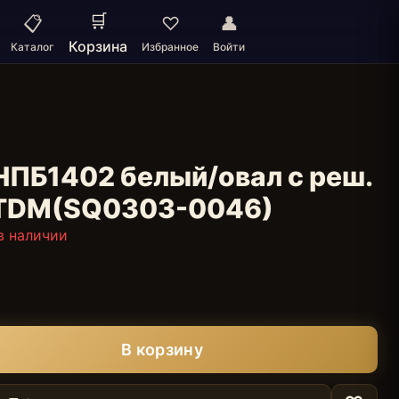
🛒
📋
♡
👤
Корзина
Каталог
Избранное
Войти
НПБ1402 белый/овал с реш.
 TDM(SQ0303-0046)
в наличии
В корзину