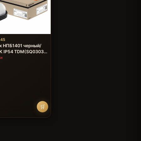
045
к НПБ1401 черный/
 К IP54 TDM(SQ0303-
ии
🛒