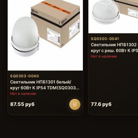
SQ0303-0041
Светильник НПБ1302 
круг с реш. 60Вт К IP
TDM(SQ0303-0041)
Нет в наличии
SQ0303-0040
Светильник НПБ1301 белый/
круг 60Вт К IP54 TDM(SQ0303-
0040)
Нет в наличии
87.55 руб
77.6 руб
🛒