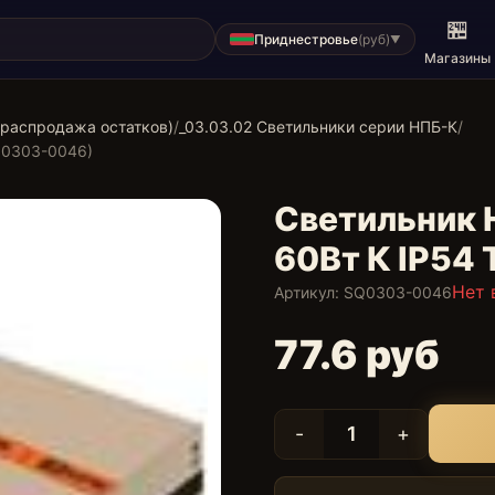
🏪
Приднестровье
(
руб
)
▼
Магазины
(распродажа остатков)
/
_03.03.02 Светильники серии НПБ-К
/
Q0303-0046)
Светильник 
60Вт К IP54
Нет 
Артикул
:
SQ0303-0046
77.6 руб
1
-
+