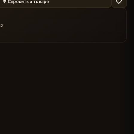
♡
💬 Спросить о товаре
но