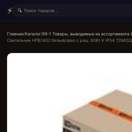
⚡
🔍
Главная
/
Каталог
/
99-1 Товары, выводимые из ассортимента 
Светильник НПБ1402 белый/овал с реш. 60Вт К IP54 TDM(S